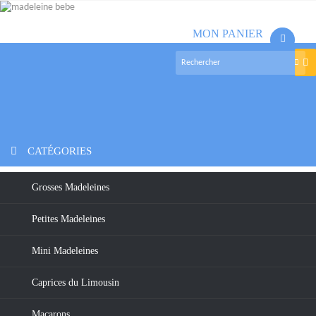
MON PANIER
(vide)
Nav
bas
>
Madeleines
>
Grosses madeleines
>
GROSSE CHOCOLAT
NOIR 70% DE CACAO
CATÉGORIES
Grosses Madeleines
Petites Madeleines
Mini Madeleines
Caprices du Limousin
Macarons