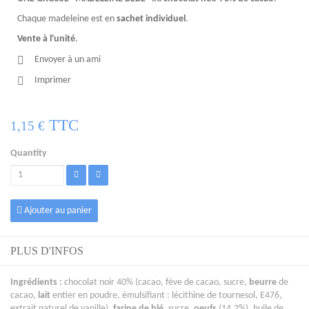
Chaque madeleine est en
sachet individuel
.
Vente à l'unité
.
Envoyer à un ami
Imprimer
TTC
1,15 €
Quantity
Ajouter au panier
PLUS D'INFOS
Ingrédients :
chocolat noir 40% (cacao, fève de cacao, sucre,
beurre
de
cacao,
lait
entier en poudre, émulsifiant : lécithine de tournesol, E476,
extrait naturel de vanille),
farine de blé
, sucre,
oeufs
(14,2%), huile de