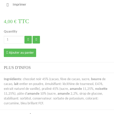
Imprimer
TTC
4,00 €
Quantity
Ajouter au panier
PLUS D'INFOS
Ingrédients
: chocolat noir 45% (cacao, fève de cacao, sucre,
beurre
de
cacao,
lait
entier en poudre, émulsifiant: lécithine de tournesol, E476,
extrait naturel de vanille), praliné 45% (sucre,
amande
11,25%,
noisette
11,25%), pâte d'
amande
10% (sucre,
amande
2,2%, sirop de glucose,
stabilisant: sorbitol, conservateur: sorbate de potassium, colorant:
curcumine, bleu brillant FCF.