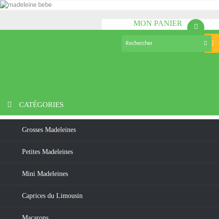
MON PANIER
(vide)
Nav
bas
>
Chocolats
>
Rochers
>
ROCHER PRALINÉ CHOCOLAT NOIR
70% DE CACAO, PÂTE D'AMANDE
CATÉGORIES
Grosses Madeleines
Petites Madeleines
Mini Madeleines
Caprices du Limousin
Macarons