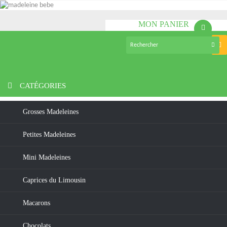
MON PANIER
(vide)
Nav
bas
>
Madeleines
>
Grosses madeleines
>
GROSSE NATURE
CATÉGORIES
Grosses Madeleines
Petites Madeleines
Mini Madeleines
Caprices du Limousin
Macarons
Chocolats