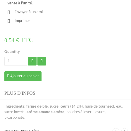
Vente à l'unité
.
Envoyer à un ami
Imprimer
TTC
0,54 €
Quantity
Ajouter au panier
PLUS D'INFOS
Ingrédients
:
farine de blé
, sucre,
œufs
(14,2%), huile de tournesol, eau,
sucre inverti,
arôme amande amère
, poudres à lever : levure,
bicarbonate.