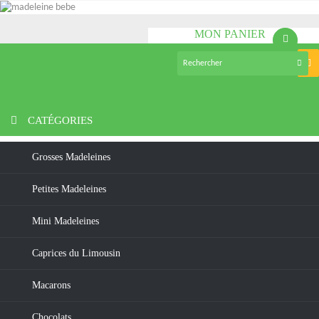
MON PANIER
(vide)
Nav
bas
>
Chocolats
>
Mendiants chocolat noir 70%
CATÉGORIES
Grosses Madeleines
Petites Madeleines
Mini Madeleines
Caprices du Limousin
Macarons
Chocolats