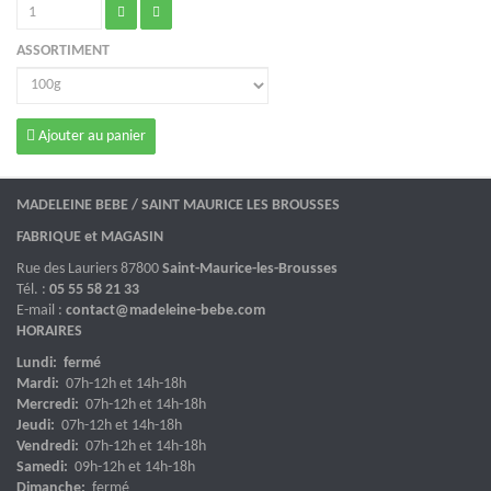
ASSORTIMENT
Ajouter au panier
MADELEINE BEBE / SAINT MAURICE LES BROUSSES
FABRIQUE et MAGASIN
Rue des Lauriers 87800
Saint-Maurice-les-Brousses
Tél. :
05 55 58 21 33
E-mail :
contact@madeleine-bebe.com
HORAIRES
Lundi: fermé
Mardi:
07h-12h et 14h-18h
Mercredi:
07h-12h et 14h-18h
Jeudi:
07h-12h et 14h-18h
Vendredi:
07h-12h et 14h-18h
Samedi:
09h-12h et 14h-18h
Dimanche:
fermé