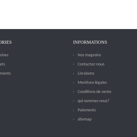
ORIES
INFORMATIONS
eines
Nos magasins
ats
Contactez-nous
iments
Livraisons
Mentions légales
Conditions de vente
qui-sommes-nous?
Paiements
sitemap