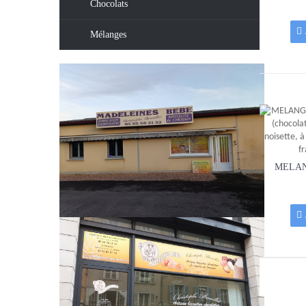
Chocolats
Mélanges
MELAN
PAR