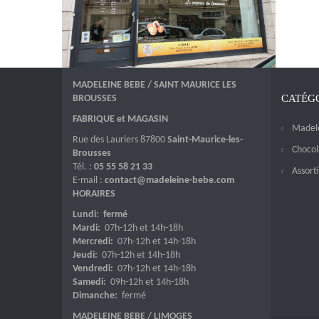
MADELEINE BEBE / SAINT MAURICE LES
CATÉG
BROUSSES
FABRIQUE et MAGASIN
Madel
Rue des Lauriers 87800
Saint-Maurice-les-
Chocol
Brousses
Tél. :
05 55 58 21 33
Assort
E-mail :
contact@madeleine-bebe.com
HORAIRES
Lundi: fermé
Mardi:
07h-12h et 14h-18h
Mercredi:
07h-12h et 14h-18h
Jeudi:
07h-12h et 14h-18h
Vendredi:
07h-12h et 14h-18h
Samedi:
09h-12h et 14h-18h
Dimanche:
fermé
MADELEINE BEBE / LIMOGES