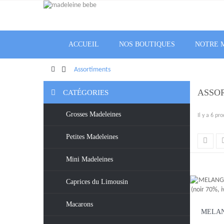
ACCUEIL
NOS BOUTIQUES
NOTRE 
>
Assortiments
ASSO
CATÉGORIES
Grosses Madeleines
Il y a 6 pro
Petites Madeleines
Mini Madeleines
Caprices du Limousin
Macarons
MELAN
PARF