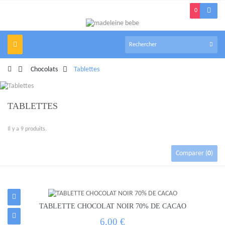
0
Navigation
bascule
>
Chocolats
>
Tablettes
TABLETTES
Il y a 9 produits.
Comparer (
0
)
TABLETTE CHOCOLAT NOIR 70% DE CACAO
6,00 €