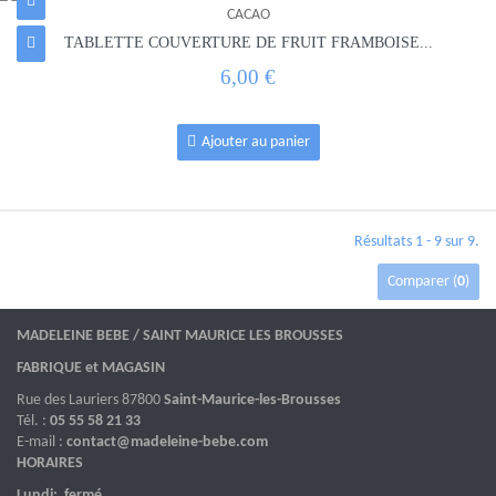
TABLETTE COUVERTURE DE FRUIT FRAMBOISE...
6,00 €
Ajouter au panier
Résultats 1 - 9 sur 9.
Comparer (
0
)
MADELEINE BEBE / SAINT MAURICE LES BROUSSES
FABRIQUE et MAGASIN
Rue des Lauriers 87800
Saint-Maurice-les-Brousses
Tél. :
05 55 58 21 33
E-mail :
contact@madeleine-bebe.com
HORAIRES
Lundi: fermé